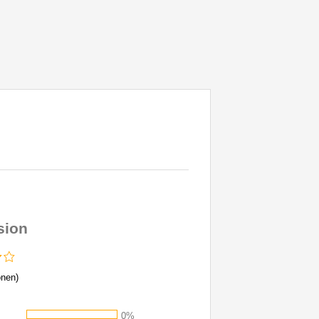
sion
nen)
0%