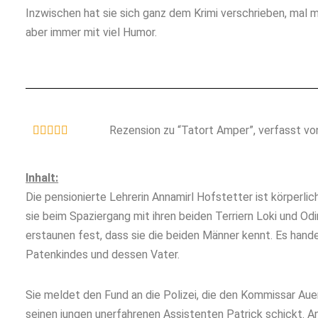
Inzwischen hat sie sich ganz dem Krimi verschrieben, mal 
aber immer mit viel Humor.
Rezension zu “Tatort Amper”, verfasst vo





Inhalt:
Die pensionierte Lehrerin Annamirl Hofstetter ist körperlic
sie beim Spaziergang mit ihren beiden Terriern Loki und Odin
erstaunen fest, dass sie die beiden Männer kennt. Es hand
Patenkindes und dessen Vater.
Sie meldet den Fund an die Polizei, die den Kommissar Auer
seinen jungen unerfahrenen Assistenten Patrick schickt. An