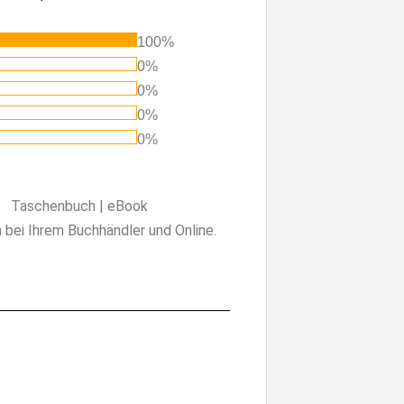
100%
0%
0%
0%
0%
Taschenbuch | eBook
h bei Ihrem Buchhändler und Online.