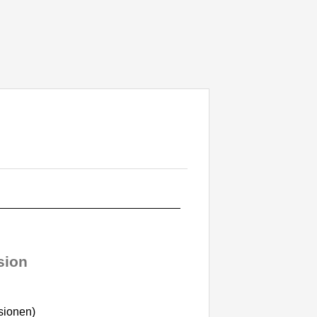
sion
ionen)